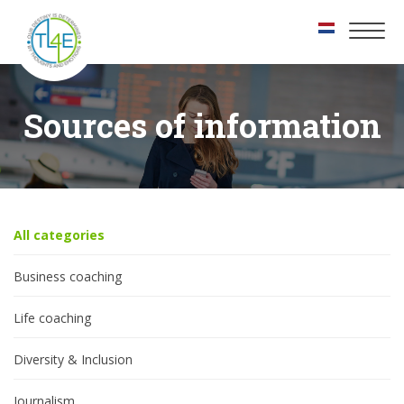
Toggl
naviga
Sources of information
All categories
Business coaching
Life coaching
Diversity & Inclusion
Journalism