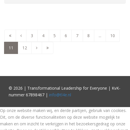
3
4
5
6
7
8
...
10
11
12
© 2026 | Transformational Leadership for Everyone | KvK-
nummer 67898467 |
info@tl4e.nl
Op onze website maken wij, en derde partijen, gebruik van cookies.
Dit, om de diverse functionaliteiten op deze website mogelijk te
maken en om inzicht te verkrijgen in het bezoekersgedrag op onze