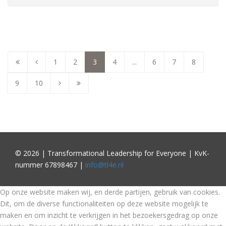
1
2
3
4
...
6
7
8
9
10
© 2026 | Transformational Leadership for Everyone | KvK-
nummer 67898467 |
info@tl4e.nl
Op onze website maken wij, en derde partijen, gebruik van cookies.
Dit, om de diverse functionaliteiten op deze website mogelijk te
maken en om inzicht te verkrijgen in het bezoekersgedrag op onze