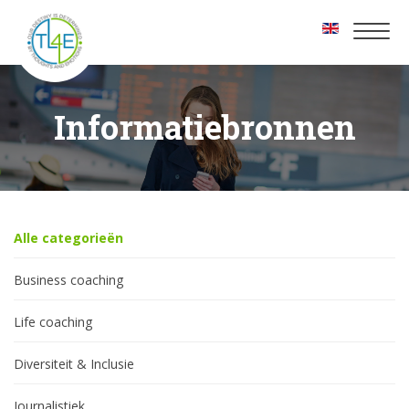
Toggl
naviga
Informatiebronnen
Alle categorieën
Business coaching
Life coaching
Diversiteit & Inclusie
Journalistiek